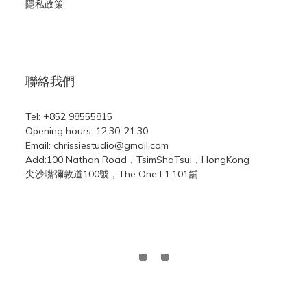
隱私政策
聯絡我們
Tel: +852 98555815
Opening hours: 12:30-21:30
Email: chrissiestudio@gmail.com
Add:100 Nathan Road，TsimShaTsui，HongKong
尖沙嘴彌敦道100號，The One L1,101舖