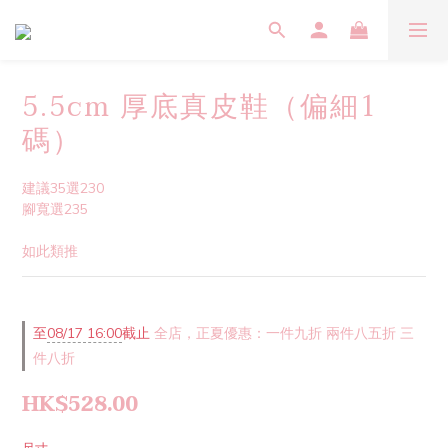
5.5cm 厚底真皮鞋（偏細1
碼）
建議35選230
腳寬選235
如此類推
至
08/17 16:00
截止
全店，正夏優惠：一件九折 兩件八五折 三
件八折
HK$528.00