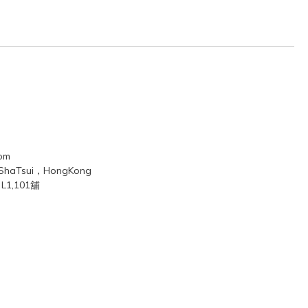
com
mShaTsui，HongKong
1,101舖