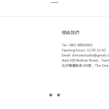
聯絡我們
Tel: +852 98555815
Opening hours: 12:30-21:30
Email: chrissiestudio@gmail.
Add:100 Nathan Road，Tsi
尖沙嘴彌敦道100號，The One L