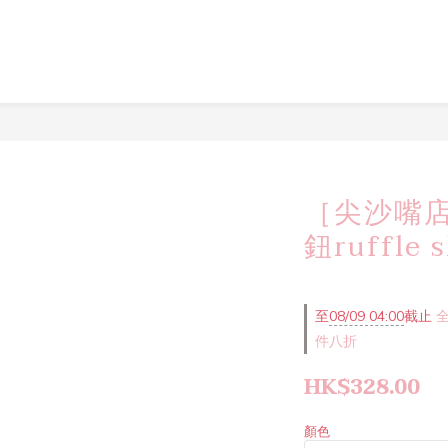
［尖沙嘴店現
鈕ruffle 
至
08/09 04:00
截止
全
件八折
HK$328.00
顏色