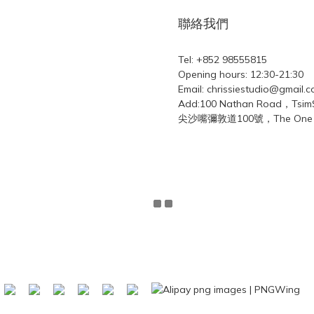
聯絡我們
Tel: +852 98555815
Opening hours: 12:30-21:30
Email: chrissiestudio@gmail.
Add:100 Nathan Road，Tsi
尖沙嘴彌敦道100號，The One L