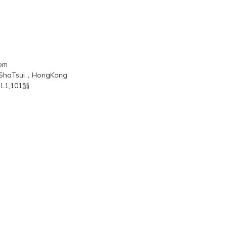
com
mShaTsui，HongKong
1,101舖