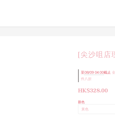
[尖沙咀店現
至
08/09 04:00
截止
全
件八折
HK$328.00
顏色