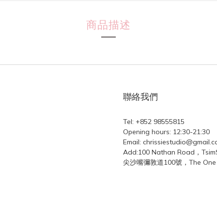
商品描述
聯絡我們
Tel: +852 98555815
Opening hours: 12:30-21:30
Email: chrissiestudio@gmail.
Add:100 Nathan Road，Tsi
尖沙嘴彌敦道100號，The One L