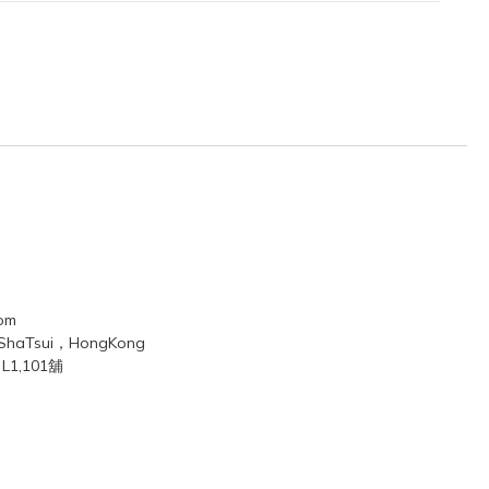
com
mShaTsui，HongKong
1,101舖