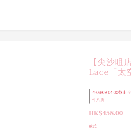
【尖沙咀
Lace「
至
08/09 04:00
截止
全
件八折
HK$458.00
款式