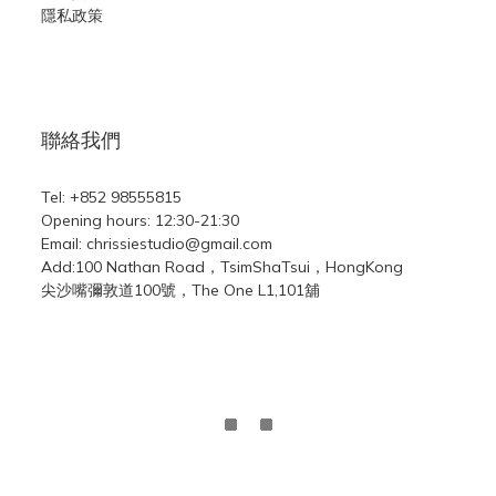
隱私政策
聯絡我們
Tel: +852 98555815
Opening hours: 12:30-21:30
Email: chrissiestudio@gmail.com
Add:100 Nathan Road，TsimShaTsui，HongKong
尖沙嘴彌敦道100號，The One L1,101舖