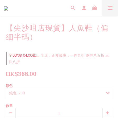
【尖沙咀店現貨】人魚鞋（偏
細半碼）
至
08/09 04:00
截止
全店，正夏優惠：一件九折 兩件八五折 三
件八折
HK$368.00
顏色
數量