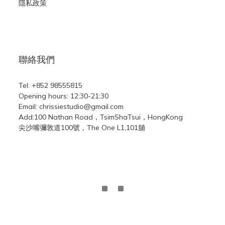
隱私政策
聯絡我們
Tel: +852 98555815
Opening hours: 12:30-21:30
Email: chrissiestudio@gmail.com
Add:100 Nathan Road，TsimShaTsui，HongKong
尖沙嘴彌敦道100號，The One L1,101舖