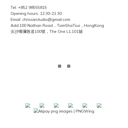
Tel: +852 98555815
Opening hours: 12:30-21:30
Email: chrissiestudio@gmail.com
Add:100 Nathan Road，TsimShaTsui，HongKong
尖沙嘴彌敦道100號，The One L1,101舖