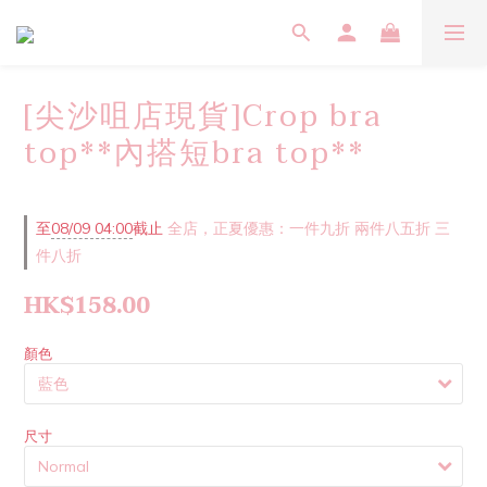
[尖沙咀店現貨]Crop bra
top**內搭短bra top**
至
08/09 04:00
截止
全店，正夏優惠：一件九折 兩件八五折 三
件八折
HK$158.00
顏色
尺寸