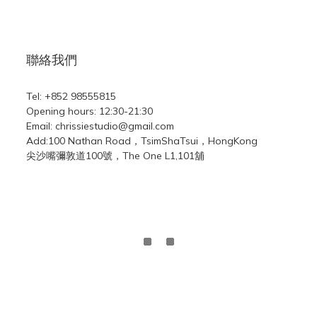
聯絡我們
Tel: +852 98555815
Opening hours: 12:30-21:30
Email: chrissiestudio@gmail.com
Add:100 Nathan Road，TsimShaTsui，HongKong
尖沙嘴彌敦道100號，The One L1,101舖