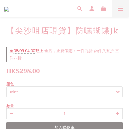
【尖沙咀店現貨】防曬蝴蝶Jk
至
08/09 04:00
截止
全店，正夏優惠：一件九折 兩件八五折 三
件八折
HK$298.00
顏色
數量
加入購物車