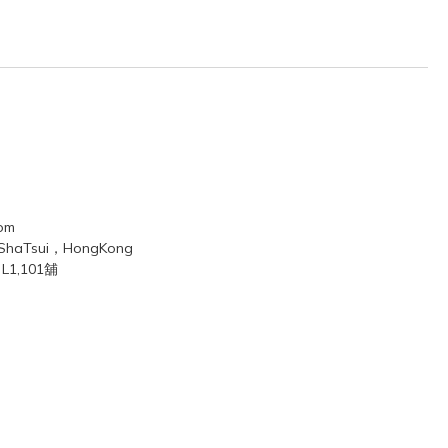
com
mShaTsui，HongKong
1,101舖