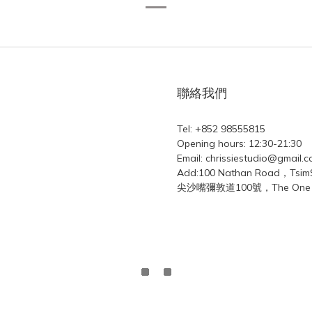
聯絡我們
Tel: +852 98555815
Opening hours: 12:30-21:30
Email: chrissiestudio@gmail.
Add:100 Nathan Road，Tsi
尖沙嘴彌敦道100號，The One L