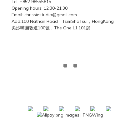
Tel: +852 98555815
Opening hours: 12:30-21:30
Email: chrissiestudio@gmail.com
Add:100 Nathan Road，TsimShaTsui，HongKong
尖沙嘴彌敦道100號，The One L1,101舖