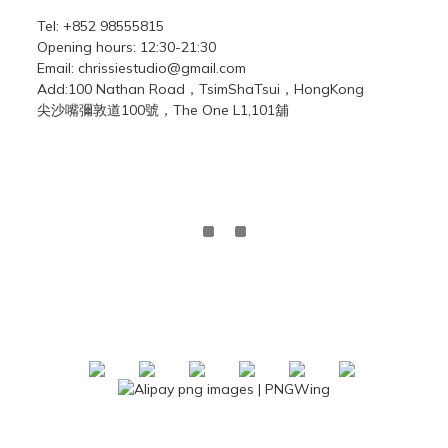
Tel: +852 98555815
Opening hours: 12:30-21:30
Email: chrissiestudio@gmail.com
Add:100 Nathan Road，TsimShaTsui，HongKong
尖沙嘴彌敦道100號，The One L1,101舖